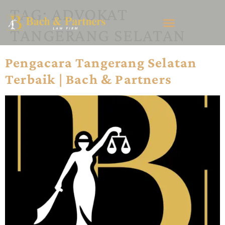
TAG:
ADVOKAT
TANGERANG SELATAN
Pengacara Tangerang Selatan
Terbaik | Bach & Partners