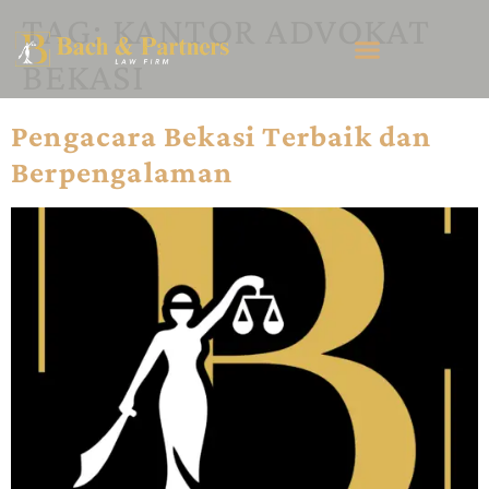
TAG:
KANTOR ADVOKAT
BEKASI
Pengacara Bekasi Terbaik dan
Berpengalaman