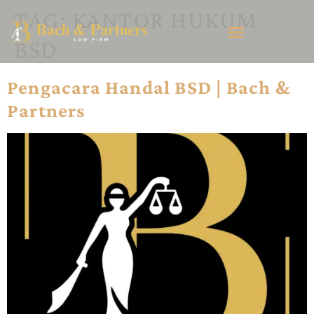
TAG:
KANTOR HUKUM
BSD
Pengacara Handal BSD | Bach &
Partners