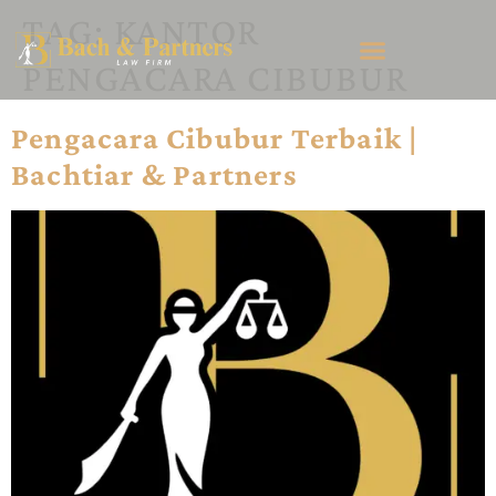
TAG:
KANTOR
PENGACARA CIBUBUR
Pengacara Cibubur Terbaik |
Bachtiar & Partners