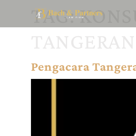
TAG:
KONS
TANGERAN
Pengacara Tangera