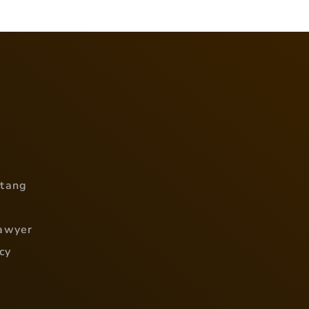
utang
awyer
cy