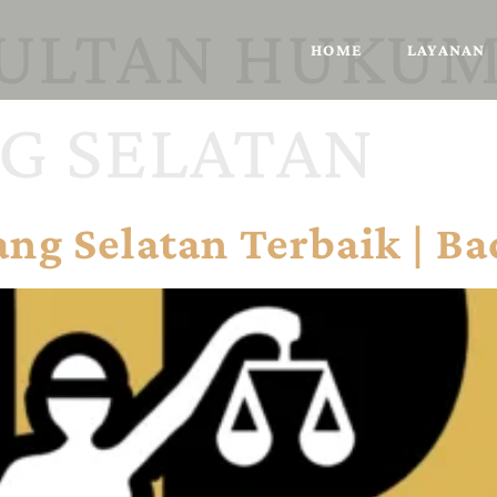
ULTAN HUKU
HOME
LAYANAN
G SELATAN
ng Selatan Terbaik | Ba