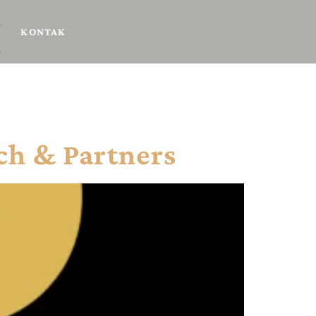
M
KONTAK
ch & Partners