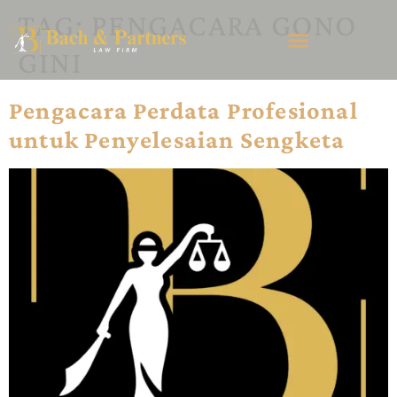
TAG:
PENGACARA GONO
GINI
Pengacara Perdata Profesional
untuk Penyelesaian Sengketa