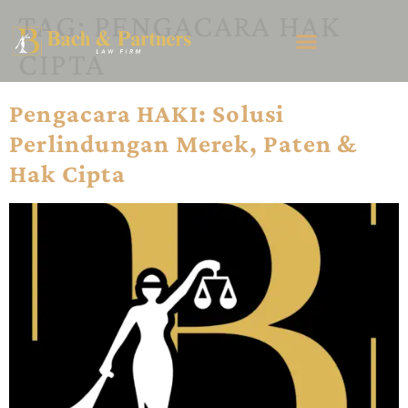
TAG:
PENGACARA HAK
CIPTA
Pengacara HAKI: Solusi
Perlindungan Merek, Paten &
Hak Cipta