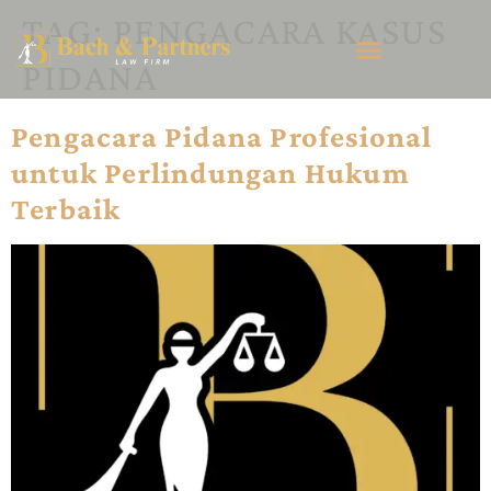
TAG:
PENGACARA KASUS
PIDANA
Pengacara Pidana Profesional
untuk Perlindungan Hukum
Terbaik