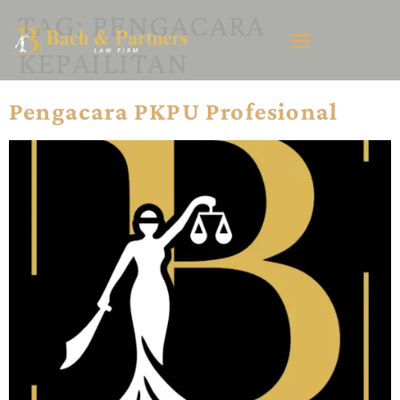
TAG:
PENGACARA
KEPAILITAN
Pengacara PKPU Profesional