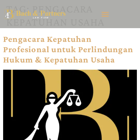
TAG:
PENGACARA
KEPATUHAN USAHA
Pengacara Kepatuhan
Profesional untuk Perlindungan
Hukum & Kepatuhan Usaha