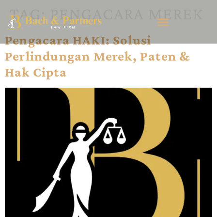
TAG:
PENGACARA MEREK
Pengacara HAKI: Solusi
Perlindungan Merek, Paten &
Hak Cipta