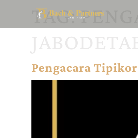
TAG:
PENG
JABODETA
Pengacara Tipikor