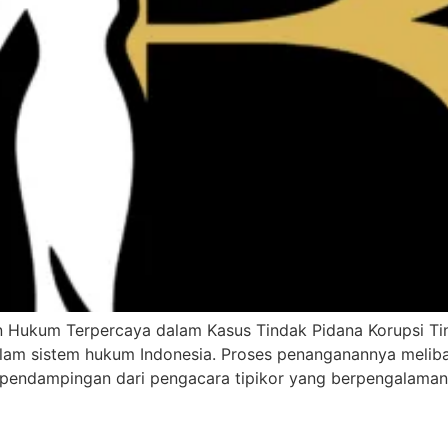
n Hukum Terpercaya dalam Kasus Tindak Pidana Korupsi Ti
lam sistem hukum Indonesia. Proses penanganannya melibat
, pendampingan dari pengacara tipikor yang berpengalaman