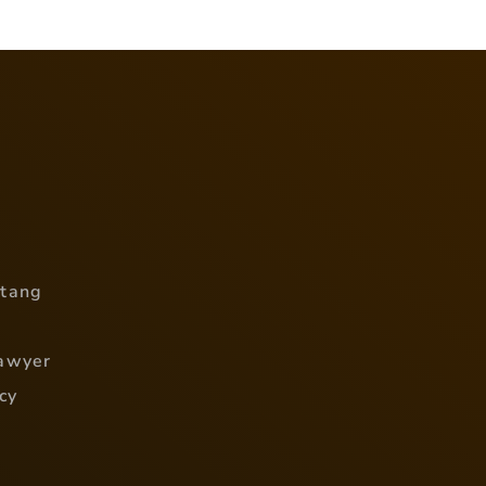
utang
awyer
cy