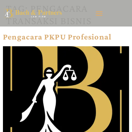
TAG:
PENGACARA
TRANSAKSI BISNIS
Pengacara PKPU Profesional