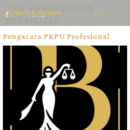
TAG:
PENGURUSAN
KEPAILITAN
Pengacara PKPU Profesional