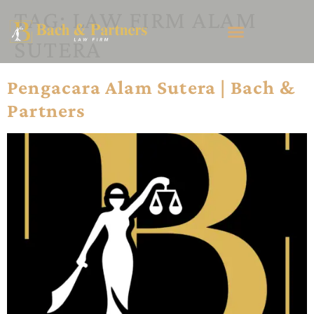
TAG:
LAW FIRM ALAM
SUTERA
Pengacara Alam Sutera | Bach &
Partners